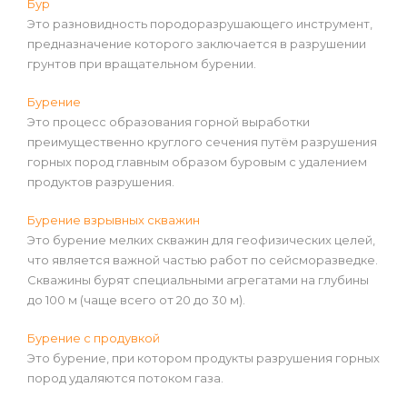
Бур
Это разновидность породоразрушающего инструмент,
предназначение которого заключается в разрушении
грунтов при вращательном бурении.
Бурение
Это процесс образования горной выработки
преимущественно круглого сечения путём разрушения
горных пород главным образом буровым с удалением
продуктов разрушения.
Бурение взрывных скважин
Это бурение мелких скважин для геофизических целей,
что является важной частью работ по сейсморазведке.
Скважины бурят специальными агрегатами на глубины
до 100 м (чаще всего от 20 до 30 м).
Бурение с продувкой
Это бурение, при котором продукты разрушения горных
пород удаляются потоком газа.